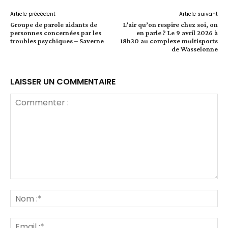
Article précédent
Article suivant
Groupe de parole aidants de
L’air qu’on respire chez soi, on
personnes concernées par les
en parle ? Le 9 avril 2026 à
troubles psychiques – Saverne
18h30 au complexe multisports
de Wasselonne
LAISSER UN COMMENTAIRE
Commenter
:
No
:*
Ema