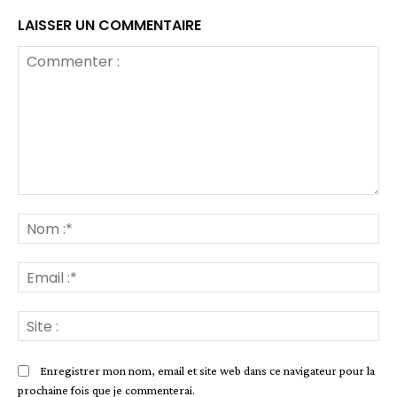
LAISSER UN COMMENTAIRE
Commenter
:
No
:*
Ema
:*
Sit
:
Enregistrer mon nom, email et site web dans ce navigateur pour la
prochaine fois que je commenterai.