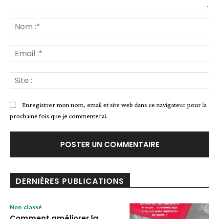
Commenter
:
No
:*
Ema
:*
Sit
:
Enregistrer mon nom, email et site web dans ce navigateur pour la
prochaine fois que je commenterai.
DERNIÈRES PUBLICATIONS
Non classé
Comment améliorer la