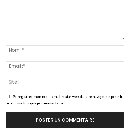
Commenter
:
No
:*
Ema
:*
Sit
:
Enregistrer mon nom, email et site web dans ce navigateur pour la
prochaine fois que je commenterai.