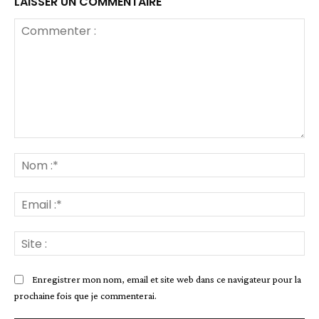
LAISSER UN COMMENTAIRE
Commenter
:
No
:*
Ema
:*
Sit
:
Enregistrer mon nom, email et site web dans ce navigateur pour la
prochaine fois que je commenterai.