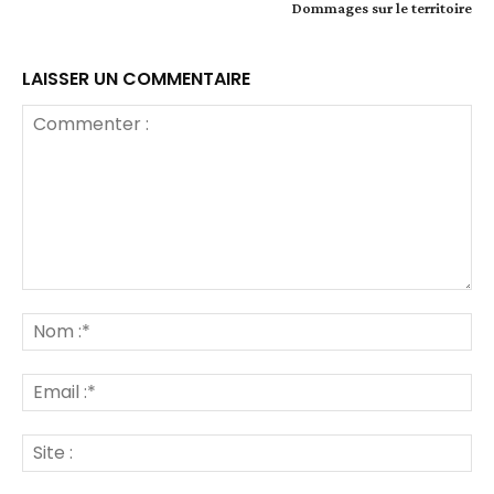
Dommages sur le territoire
LAISSER UN COMMENTAIRE
Commenter
:
No
:*
Ema
:*
Sit
: