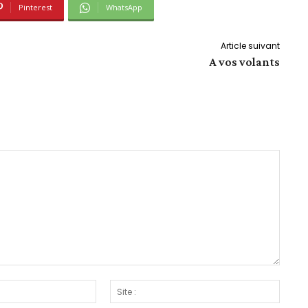
Pinterest
WhatsApp
Article suivant
A vos volants
Email
Site
:*
: