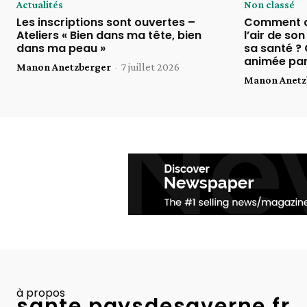
Actualités
Non classé
Les inscriptions sont ouvertes –
Comment am
Ateliers « Bien dans ma tête, bien
l’air de so
dans ma peau »
sa santé ?
animée par
Manon Anetzberger
-
7 juillet 2026
Manon Anetz
à propos
sante.paysdesaverne.fr