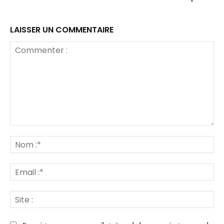
LAISSER UN COMMENTAIRE
Commenter
:
No
:*
Ema
:*
Sit
: