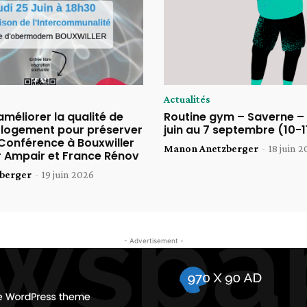
Actualités
éliorer la qualité de
Routine gym – Saverne – 
n logement pour préserver
juin au 7 septembre (10-1
 Conférence à Bouxwiller
Manon Anetzberger
-
18 juin 
 Ampair et France Rénov
berger
-
19 juin 2026
- Advertisement -