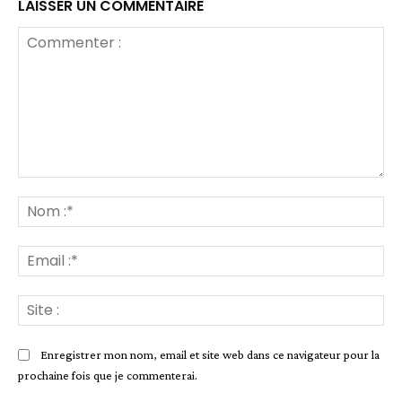
LAISSER UN COMMENTAIRE
Commenter
:
No
:*
Ema
:*
Sit
:
Enregistrer mon nom, email et site web dans ce navigateur pour la
prochaine fois que je commenterai.