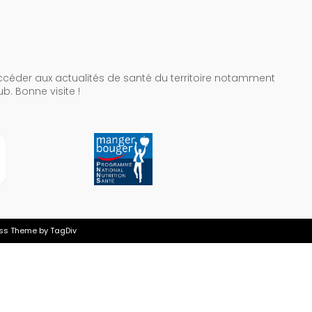
céder aux actualités de santé du territoire notamment
b. Bonne visite !
ss Theme by TagDiv