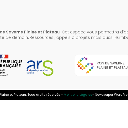
de Saverne Plaine et Plateau
. Cet espace vous permettra d'ac
anté de demain, Ressources , appels à projets mais aussi Humbu
aine et Plateau. Tous droits réservés -
Mentions Légales
- Newspaper WordPre