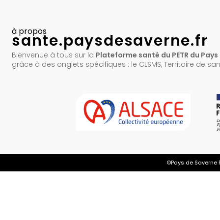
à propos
sante.paysdesaverne.fr
Bienvenue à tous sur la
Plateforme santé du PETR du Pays 
grâce à des onglets spécifiques : le CLSMS, Territoire de s
©Pays de Saverne Pl